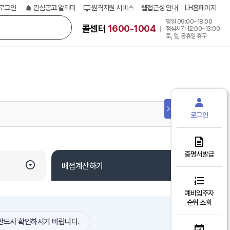
로그인
관심공고 알리미
원격지원 서비스
웹접근성 안내
LH홈페이지
평일 09:00~18:00
콜센터
1600-1004
점심시간 12:00~13:00
토, 일, 공휴일 휴무
SNS
인
로그인
쇄
공
유
증명서발급
배점계산하기
예비입주자
순위 조회
반드시 확인하시기 바랍니다.