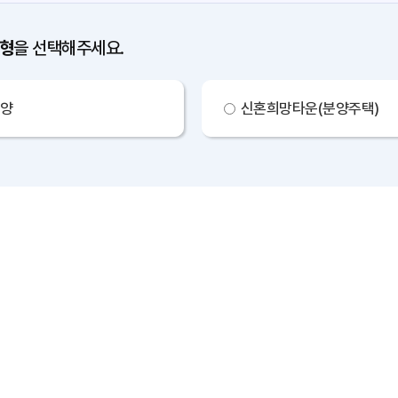
형
을 선택해주세요.
양
신혼희망타운(분양주택)