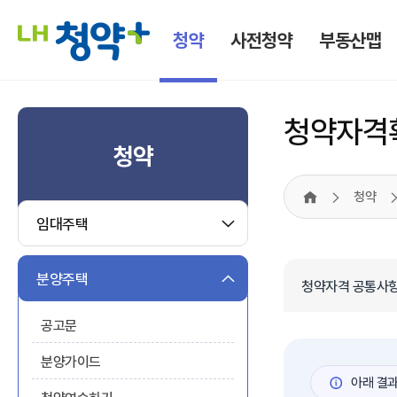
청약
사전청약
부동산맵
청약자격
청약
청약
HOME
임대주택
분양주택
청약자격 공통사항
공고문
분양가이드
아래 결