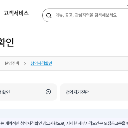
통
고객서비스
통
합
합
검
색
확인
검
색
분양주택
청약자격확인
버
튼
 확인
청약자가진단
과는 개략적인 청약자격확인 참고사항으로, 자세한 세부자격요건은 모집공고문을 