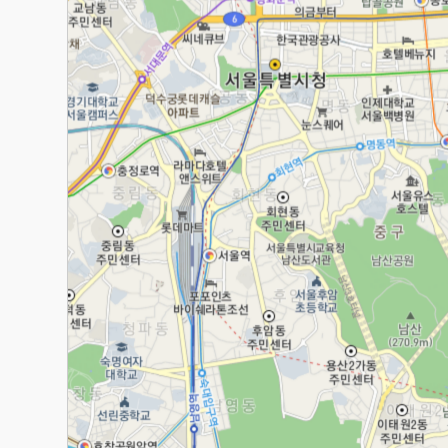
커
서
해
검
제
색
를
결
해
과
야
열
합
기
니
다