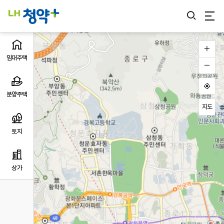
통합검색 열기
통
지
합
도
지
검
임대주택
위
도
지
치
색
확
도
대
를
열
축
현
분양주택
수
소
위
기
동
지도
치
으
로
토지
조
정
하
상가
시
려
면
가
상