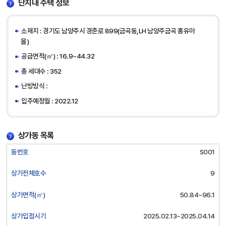
단지내 주택 정보
소재지 : 경기도 남양주시 경춘로 899(금곡동,LH 남양주금곡 홍유마
을)
공급면적(㎡) : 16.9~44.32
총 세대수 : 352
난방방식 :
입주예정월 : 2022.12
상가동 목록
상
동번호
S001
가
동
상가전체호수
9
목
록
상가면적(㎡)
50.84~96.1
:
동
상가입점시기
2025.02.13~2025.04.14
번