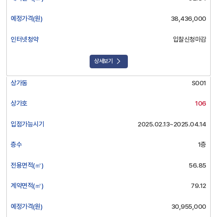
예정가격(원)
38,436,000
인터넷청약
입찰신청마감
상세보기
상가동
S001
상가호
106
입점가능시기
2025.02.13~2025.04.14
층수
1층
전용면적(㎡)
56.85
계약면적(㎡)
79.12
예정가격(원)
30,955,000