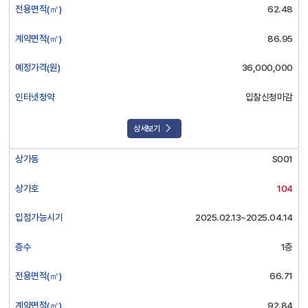
청
전용면적(㎡)
62.48
약,
선
계약면적(㎡)
86.95
택
에
예정가격(원)
36,000,000
대
한
인터넷청약
입찰신청마감
정
보
상세보기
를
제
상가동
S001
공
합
상가호
104
니
다
입점가능시기
2025.02.13~2025.04.14
층수
1층
전용면적(㎡)
66.71
계약면적(㎡)
92.84