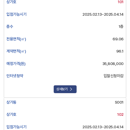
상가호
101
호
안
입점가능시기
2025.02.13~2025.04.14
내
:
층수
1층
상
가
전용면적(㎡)
69.06
동,
상
계약면적(㎡)
96.1
가
호,
예정가격(원)
35,808,000
입
점
인터넷청약
입찰신청마감
가
능
상세보기
시
기,
상가동
S001
층
수,
상가호
102
전
용
입점가능시기
2025.02.13~2025.04.14
면