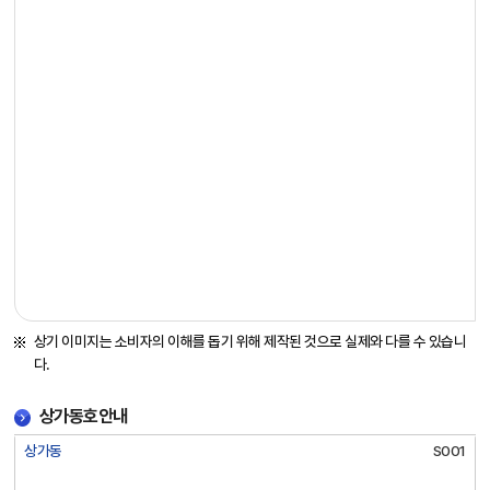
정
보
를
제
공
합
니
다
상기 이미지는 소비자의 이해를 돕기 위해 제작된 것으로 실제와 다를 수 있습니
다.
상가동호안내
상
상가동
S001
가
동