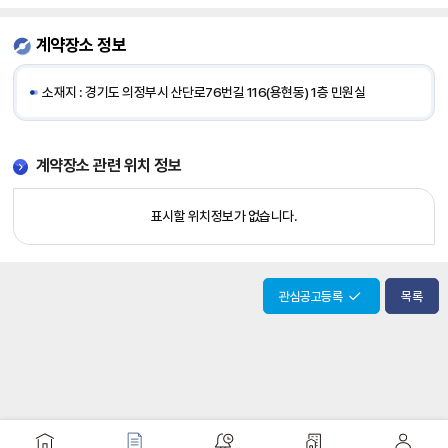
일
시,
계약장소 정보
개
찰
소재지 : 경기도 의정부시 산단로76번길 116(용현동) 1층 민원실
결
과
게
시
계약장소 관련 위치 정보
일
시
표시할 위치정보가 없습니다.
에
대
한
정
관심공고등록
목록
보
제
공