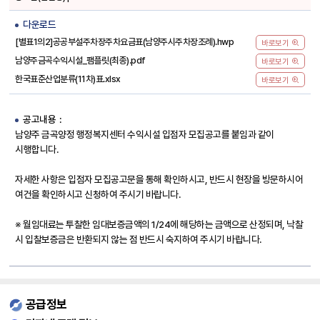
다운로드
[별표1의2]공공부설주차장주차요금표(남양주시주차장조례).hwp
바로보기
남양주금곡수익시설_팸플릿(최종).pdf
바로보기
한국표준산업분류(11차)표.xlsx
바로보기
공고내용
남양주 금곡양정 행정복지센터 수익시설 입점자 모집공고를 붙임과 같이
시행합니다.
자세한 사항은 입점자 모집공고문을 통해 확인하시고, 반드시 현장을 방문하시어
여건을 확인하시고 신청하여 주시기 바랍니다.
※ 월임대료는 투찰한 임대보증금액의 1/24에 해당하는 금액으로 산정되며, 낙찰
시 입찰보증금은 반환되지 않는 점 반드시 숙지하여 주시기 바랍니다.
공급정보