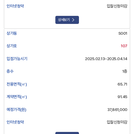
인터넷청약
입찰신청마감
상세보기
상가동
S001
상가호
107
입점가능시기
2025.02.13~2025.04.14
층수
1층
전용면적(㎡)
65.71
계약면적(㎡)
91.45
예정가격(원)
37,861,000
인터넷청약
입찰신청마감