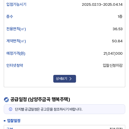
입점가능시기
2025.02.13~2025.04.14
층수
1층
전용면적(㎡)
36.53
계약면적(㎡)
50.84
예정가격(원)
21,047,000
인터넷청약
입찰신청마감
상세보기
공급일정 (남양주금곡 행복주택)
단지별 공급일정은 공고문을 참조하시기 바랍니다.
입찰일정
공