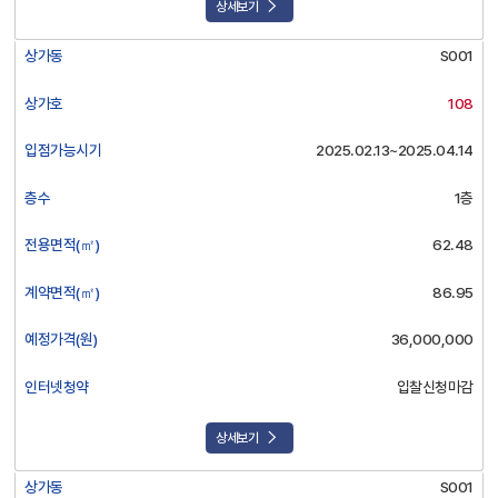
상세보기
상가동
S001
상가호
108
입점가능시기
2025.02.13~2025.04.14
층수
1층
전용면적(㎡)
62.48
계약면적(㎡)
86.95
예정가격(원)
36,000,000
인터넷청약
입찰신청마감
상세보기
상가동
S001