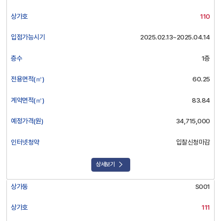
상가호
110
입점가능시기
2025.02.13~2025.04.14
층수
1층
전용면적(㎡)
60.25
계약면적(㎡)
83.84
예정가격(원)
34,715,000
인터넷청약
입찰신청마감
상세보기
상가동
S001
상가호
111