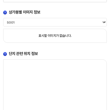
호,
상
상가동별 이미지 정보
가
전
체
호
수,
표시할 이미지가 없습니다.
상
가
면
단지 관련 위치 정보
적
(㎡),
상
가
입
점
시
기
에
대
한