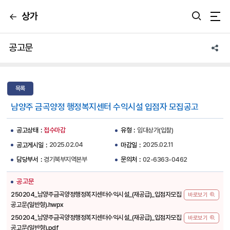
상가
뒤
통합검색 열기
통
로
가
합
기
공고문
앱
검
공
유
색
목록
열
남양주 금곡양정 행정복지센터 수익시설 입점자 모집공고
기
접수마감
임대상가(입찰)
공고상태
유형
2025.02.04
2025.02.11
공고게시일
마감일
경기북부지역본부
02-6363-0462
담당부서
문의처
공고문
250204_남양주금곡양정행정복지센터수익시설_(재공급)_입점자모집
바로보기
공고문(일반형).hwpx
250204_남양주금곡양정행정복지센터수익시설_(재공급)_입점자모집
바로보기
공고문(일반형).pdf