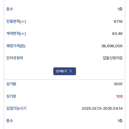
적
층수
1층
(제
곱
전용면적(㎡)
67.16
미
터),
계약면적(㎡)
93.46
계
약
예정가격(원)
38,696,000
면
적
인터넷청약
입찰신청마감
(제
곱
미
상세보기
터),
예
상가동
S001
정
가
상가호
103
격
(원),
입점가능시기
2025.02.13~2025.04.14
인
터
층수
1층
넷