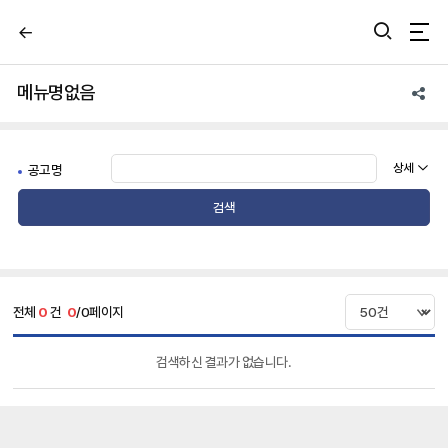
뒤
통합검색 열기
통
로
가
합
기
메뉴명없음
앱
검
공
유
색
상세
공고명
열
검색
기
전체
0
건
0
/0페이지
사
전
검색하신 결과가 없습니다.
청
약
모
집
공