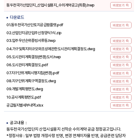
동두천국가산업단지_산업시설용지_수의계약공고(최종).hwp
바로보기
다운로드
01.동두천국가산단토지공급팜플렛.pdf
바로보기
02.산업단지공단입주신청양식1식.zip
03.입주우선순위증빙서류등.hwp
바로보기
04.가구및획지의규모와조성에관한도시관리계획결정도.dwg
바로보기
05.도시관리계획결정(변경)도서.hwp
바로보기
06.도시관리계획결정도.pdf
바로보기
07.지구단위계획시행지침(변경).pdf
바로보기
08.지구단위계획구역결정도.dwg
바로보기
09.개발계획평면도.dwg
바로보기
10.공사계획평면도.pdf
바로보기
공급필지별세부내역.xlsx
바로보기
공고내용
동두천국가산업단지 산업시설용지 선착순 수의계약 공급 정정공고입니다.
*정정사유 : 일부 법령 개정사항 반영, 변경 연체이자율 반영, 공급관련 담당자