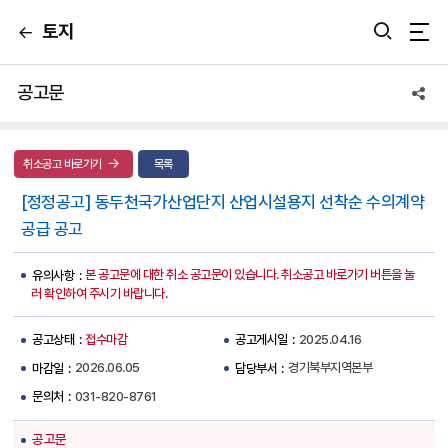
토지
뒤
통합검색 열기
통
로
가
합
기
공고문
앱
검
공
유
색
취소공고 바로가기
목록
열
[정정공고] 동두천국가산업단지 산업시설용지 선착순 수의계약
기
공급 공고
본 공고문에 대한 취소 공고문이 있습니다. 취소공고 바로가기 버튼을 눌
유의사항
러 확인하여 주시기 바랍니다.
접수마감
2025.04.16
공고상태
공고게시일
2026.06.05
경기북부지역본부
마감일
담당부서
031-820-8761
문의처
공고문