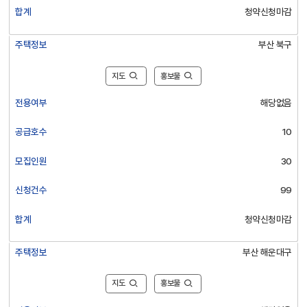
합계
청약신청마감
주택정보
부산 북구
지도
홍보물
전용여부
해당없음
공급호수
10
모집인원
30
신청건수
99
합계
청약신청마감
주택정보
부산 해운대구
지도
홍보물