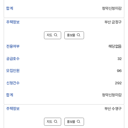
합계
청약신청마감
주택정보
부산 금정구
지도
홍보물
전용여부
해당없음
공급호수
32
모집인원
96
신청건수
292
합계
청약신청마감
주택정보
부산 수영구
지도
홍보물