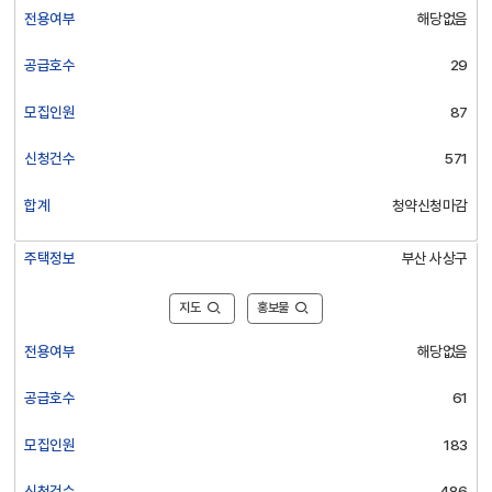
전용여부
해당없음
공급호수
29
모집인원
87
신청건수
571
합계
청약신청마감
주택정보
부산 사상구
지도
홍보물
전용여부
해당없음
공급호수
61
모집인원
183
신청건수
486