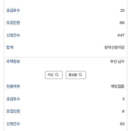
집
인
공급호수
23
원,
신
모집인원
69
청
건
신청건수
447
수,
인
합계
청약신청마감
터
넷
주택정보
부산 남구
청
약,
지도
홍보물
합
계
전용여부
해당없음
에
대
공급호수
3
한
정
모집인원
9
보
제
신청건수
93
공