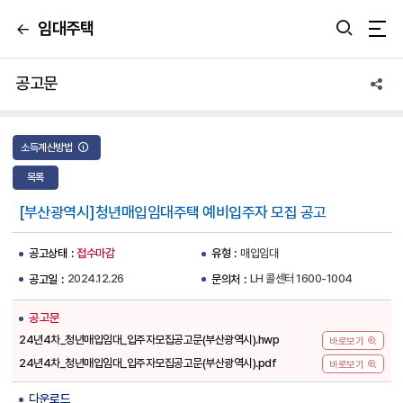
임대주택
뒤
통합검색 열기
통
로
가
합
기
공고문
앱
검
공
유
색
소득계산방법
열
목록
기
[부산광역시]청년매입임대주택 예비입주자 모집 공고
접수마감
매입임대
공고상태
유형
2024.12.26
LH 콜센터 1600-1004
공고일
문의처
공고문
24년4차_청년매입임대_입주자모집공고문(부산광역시).hwp
바로보기
24년4차_청년매입임대_입주자모집공고문(부산광역시).pdf
바로보기
다운로드