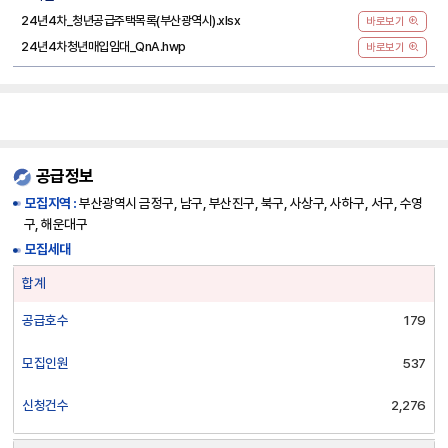
24년4차_청년공급주택목록(부산광역시).xlsx
바로보기
24년4차청년매입임대_QnA.hwp
바로보기
공급정보
모집지역 :
부산광역시 금정구, 남구, 부산진구, 북구, 사상구, 사하구, 서구, 수영
구, 해운대구
모집세대
공
합계
급
정
공급호수
179
보
합
모집인원
537
계
:
신청건수
2,276
공
급
공