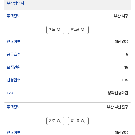
부산광역시
호
급
수,
정
주택정보
부산 서구
당
보
첨
:
자
지도
홍보물
지
수,
자
전용여부
해당없음
모
체
집
명,
공급호수
5
인
주
원
택
모집인원
15
에
정
대
보,
신청건수
105
한
전
정
용
179
청약신청마감
보
여
제
부,
공
주택정보
부산 부산진구
공
급
호
지도
홍보물
수,
전용여부
해당없음
모