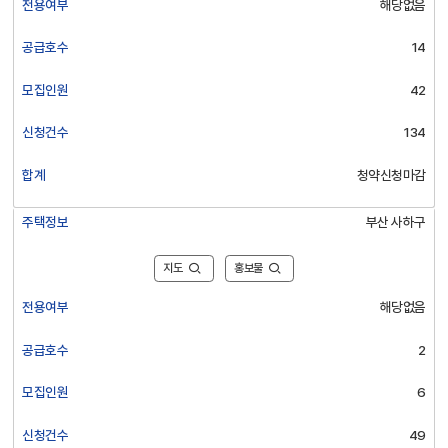
전용여부
해당없음
공급호수
14
모집인원
42
신청건수
134
합계
청약신청마감
주택정보
부산 사하구
지도
홍보물
전용여부
해당없음
공급호수
2
모집인원
6
신청건수
49