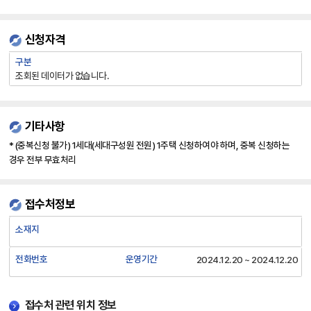
신청자격
신
구분
청
조회된 데이터가 없습니다.
자
격
:
기타사항
구
분,
* (중복신청 불가) 1세대(세대구성원 전원) 1주택 신청하여야 하며, 중복 신청하는
세
경우 전부 무효처리
부
자
접수처정보
격
요
접
소재지
건
수
에
처
전화번호
운영기간
2024.12.20 ~ 2024.12.20
대
정
한
보
정
:
접수처 관련 위치 정보
보
소