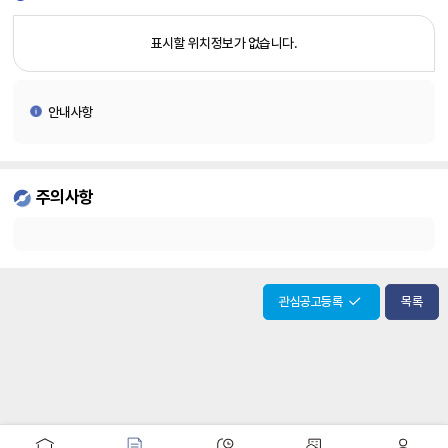
제
재
공
지,
표시할 위치정보가 없습니다.
전
화
번
안내사항
호,
운
영
기
주의사항
간
에
대
한
정
관심공고등록
목록
보
를
제
공
합
니
다.