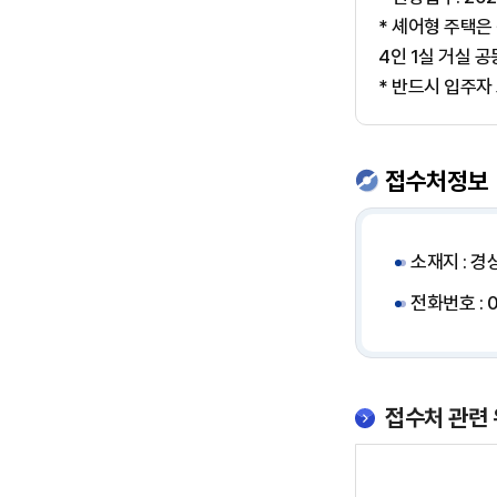
세
* 셰어형 주택은 
대
4인 1실 거실 
수
* 반드시 입주자
(예
비
자
접수처정보
포
함),
임
소재지 : 
대
전화번호 : 0
보
증
금
(원),
접수처 관련 
월
임