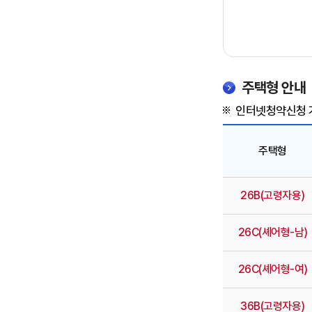
주택형 안내
인터넷청약신청 
주택형
주
26B(고령자용)
택
형
26C(셰어형-남)
안
내
26C(셰어형-여)
:
주
36B(고령자용)