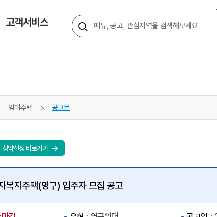
통
고객서비스
통
합
합
검
색
검
색
임대주택
공고문
버
튼
청약신청 바로가기
자복지주택(영구) 입주자 모집 공고
수마감
영구임대
유형
공고일