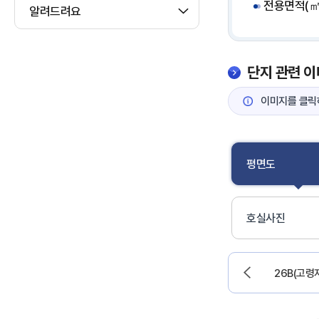
전용면적(㎡) 
알려드려요
단지 관련 이
이미지를 클릭하
평면도
호실사진
이
26B(고령
전
으
로