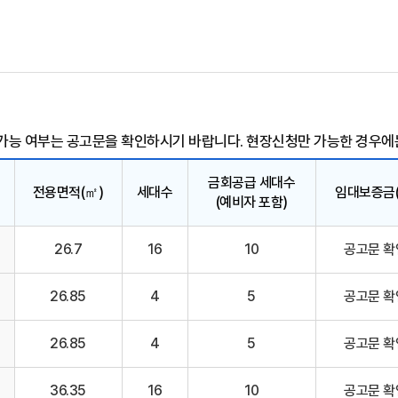
가능 여부는 공고문을 확인하시기 바랍니다. 현장신청만 가능한 경우에
금회공급 세대수
전용면적(㎡)
세대수
임대보증금(
(예비자 포함)
26.7
16
10
공고문 확
26.85
4
5
공고문 확
26.85
4
5
공고문 확
36.35
16
10
공고문 확