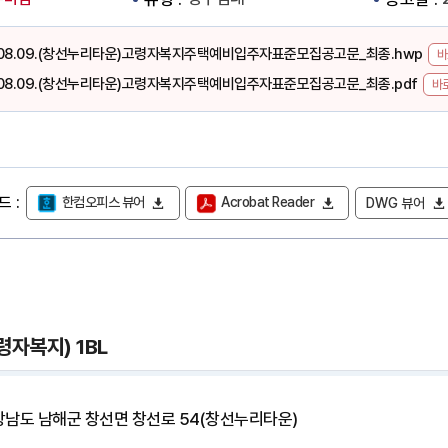
.08.09.(창선누리타운)고령자복지주택예비입주자표준모집공고문_최종.hwp
바
.08.09.(창선누리타운)고령자복지주택예비입주자표준모집공고문_최종.pdf
바
드
한컴오피스 뷰어
Acrobat Reader
DWG 뷰어
자복지) 1BL
경상남도 남해군 창선면 창선로 54(창선누리타운)