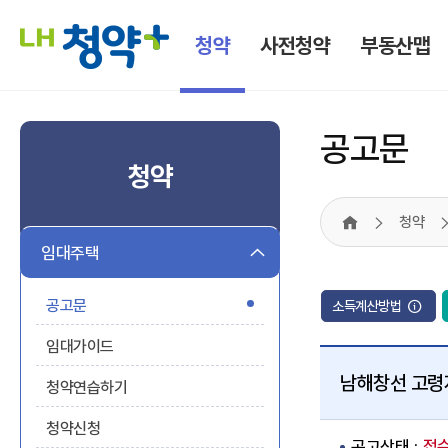
청약
사전청약
부동산맵
공고문
청약
청약
HOME
임대주택
공고문
소득계산방법
임대가이드
남해창선 고령
청약연습하기
청약신청
접
공고상태