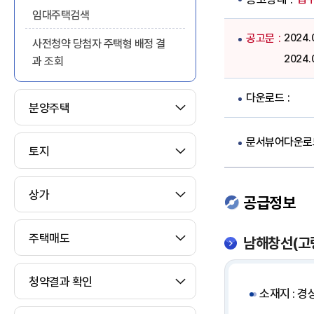
임대주택검색
공고문
2024
사전청약 당첨자 주택형 배정 결
2024
과 조회
다운로드
분양주택
문서뷰어다운로
토지
상가
공급정보
주택매도
남해창선(고령
청약결과 확인
소재지 : 