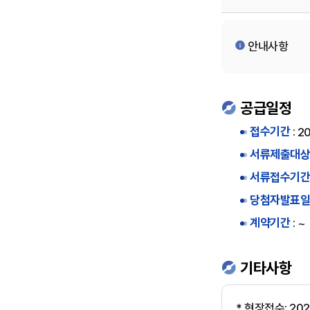
택
형,
전
안내사항
용
면
적
공급일정
(제
접수기간
:
20
곱
서류제출대상
미
터),
서류접수기간
세
당첨자발표일
대
계약기간
:
~
수,
금
기타사항
회
공
급
* 현장접수: 2024