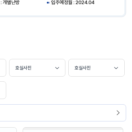
: 개별난방
입주예정월 : 2024.04
호실사진
호실사진
다
음
으
로