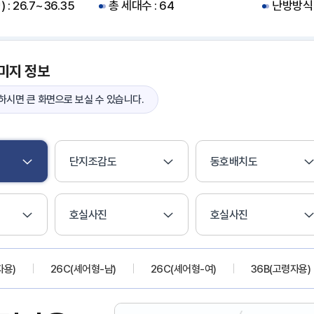
: 26.7~36.35
총 세대수 : 64
난방방식 
미지 정보
시면 큰 화면으로 보실 수 있습니다.
단지조감도
동호배치도
호실사진
호실사진
자용)
26C(셰어형-남)
26C(셰어형-여)
36B(고령자용)