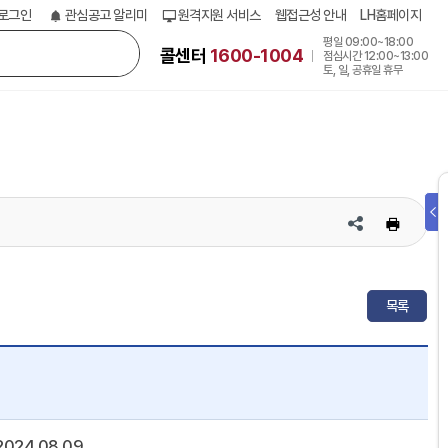
로그인
관심공고 알리미
원격지원 서비스
웹접근성 안내
LH홈페이지
평일 09:00~18:00
콜센터
1600-1004
점심시간 12:00~13:00
토, 일, 공휴일 휴무
SNS
인
쇄
공
유
목록
2024.08.09